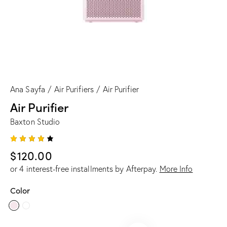
Ana Sayfa
Air Purifiers
Air Purifier
Air Purifier
Baxton Studio
1
müşteri
$
120.00
puanın
a
or 4 interest-free installments by Afterpay.
More Info
dayana
rak 5
üzerind
Color
en
4.00
puan
aldı