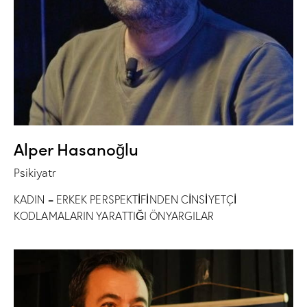
Alper Hasanoğlu
Psikiyatr
KADIN = ERKEK PERSPEKTİFİNDEN CİNSİYETÇİ
KODLAMALARIN YARATTIĞI ÖNYARGILAR