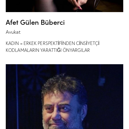
Afet Gülen Büberci
Avukat
KADIN = ERKEK PERSPEKTİFİNDEN CİNSİYETÇİ
KODLAMALARIN YARATTIĞI ÖNYARGILAR