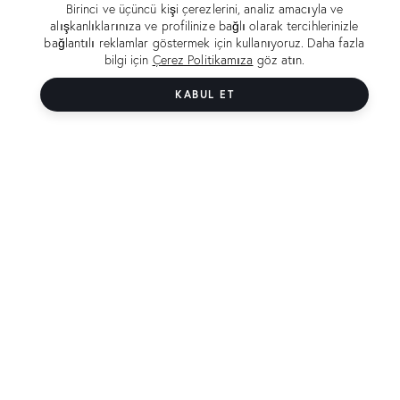
Birinci ve üçüncü kişi çerezlerini, analiz amacıyla ve
alışkanlıklarınıza ve profilinize bağlı olarak tercihlerinizle
bağlantılı reklamlar göstermek için kullanıyoruz. Daha fazla
bilgi için
Çerez Politikamıza
göz atın.
KABUL ET
"Bu bir vicdan, akıl
fabrikasıdır."
BM’nin Sürdürülebilir Kalkınma
Hedefleri’ni destekliyoruz.
Sürdürülebilir kalkınma hedeflerini destekliyor ve