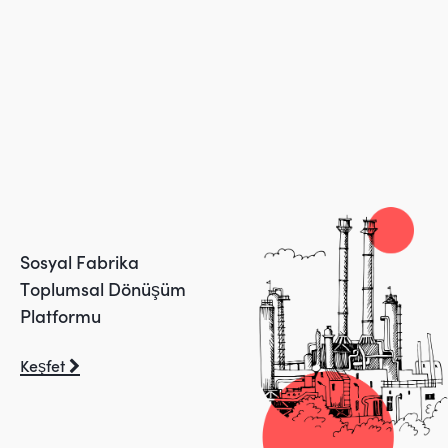
S
o
s
y
a
l
F
a
b
r
i
k
a
T
o
p
l
u
m
s
a
l
D
ö
n
ü
ş
ü
m
P
l
a
t
f
o
r
m
u
Keşfet