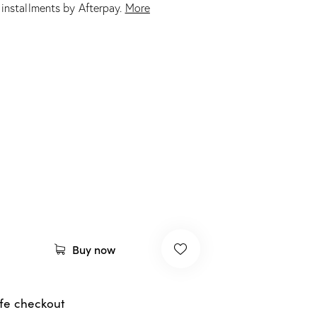
e installments by Afterpay.
More
1
müşteri
puanın
a
dayana
rak 5
üzerind
en
4.00
puan
aldı
Buy now
fe checkout