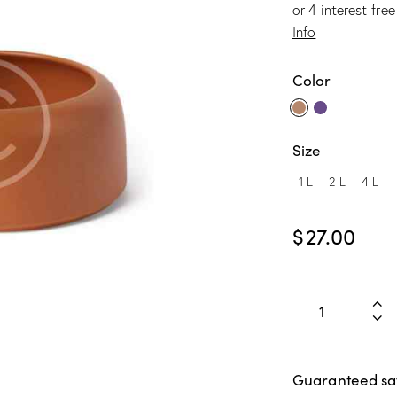
or 4 interest-fre
Info
Color
Size
1 L
2 L
4 L
$
27.00
Guaranteed sa