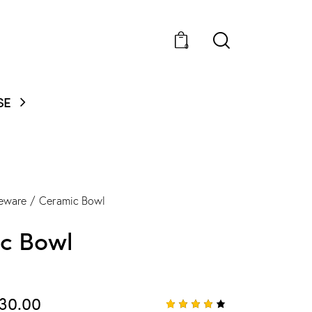
0
NEW STYLES: UP TO 60%
eware
Ceramic Bowl
c Bowl
30.00