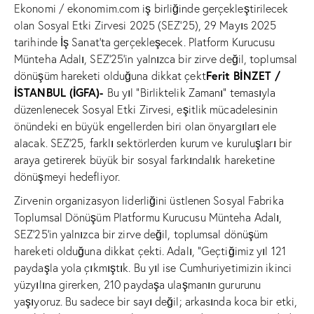
Ekonomi / ekonomim.com iş birliğinde gerçekleştirilecek
olan Sosyal Etki Zirvesi 2025 (SEZ’25), 29 Mayıs 2025
tarihinde İş Sanat’ta gerçekleşecek. Platform Kurucusu
Münteha Adalı, SEZ’25’in yalnızca bir zirve değil, toplumsal
Ferit BİNZET /
dönüşüm hareketi olduğuna dikkat çekt
İSTANBUL (İGFA)-
Bu yıl “Birliktelik Zamanı” temasıyla
düzenlenecek Sosyal Etki Zirvesi, eşitlik mücadelesinin
önündeki en büyük engellerden biri olan önyargıları ele
alacak. SEZ’25, farklı sektörlerden kurum ve kuruluşları bir
araya getirerek büyük bir sosyal farkındalık hareketine
dönüşmeyi hedefliyor.
Zirvenin organizasyon liderliğini üstlenen Sosyal Fabrika
Toplumsal Dönüşüm Platformu Kurucusu Münteha Adalı,
SEZ’25’in yalnızca bir zirve değil, toplumsal dönüşüm
hareketi olduğuna dikkat çekti. Adalı, “Geçtiğimiz yıl 121
paydaşla yola çıkmıştık. Bu yıl ise Cumhuriyetimizin ikinci
yüzyılına girerken, 210 paydaşa ulaşmanın gururunu
yaşıyoruz. Bu sadece bir sayı değil; arkasında koca bir etki,