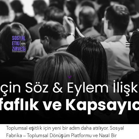
Toplumsal eşitlik için yeni bir adım daha atılıyor. Sosyal
Fabrika – Toplumsal Dönüşüm Platformu ve Nasıl Bir