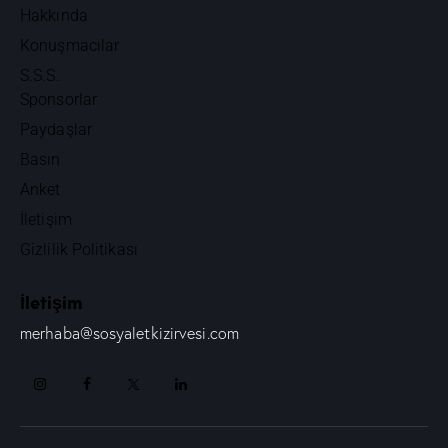
Hakkında
Konuşmacılar
S.S.S.
Sponsorlar
Paydaşlar
Basın
Anket
İletişim
Gizlilik Politikası
İletişim
merhaba@sosyaletkizirvesi.com