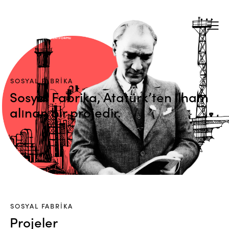
SOSYAL FABRIKA
Sosyal Fabrika, Atatürk’ten ilham
alınan bir projedir.
SOSYAL FABRIKA
Projeler