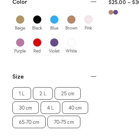
Color
$
25.00
–
$
3
Beige
Black
Blue
Brown
Pink
Purple
Red
Violet
White
Size
1 L
2 L
25 cm
30 cm
4 L
40 cm
65-70 cm
70-75 cm