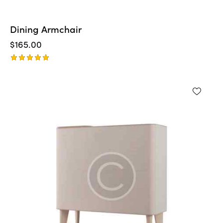
Dining Armchair
$
165.00
5
üzerinden
5.00
oy aldı