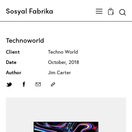
Sosyal Fabrika
Searc
0
Technoworld
Client
Techno World
Date
October, 2018
Author
Jim Carter
Twitter-
Facebook
Share-
Copy
new
email
URL
to
clipboard