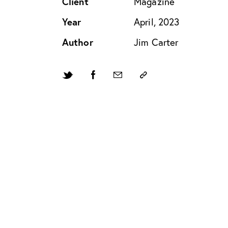
Client
Magazine
Year
April, 2023
Author
Jim Carter
Twitter-
Facebook
Share-
Copy
new
email
URL
to
clipboard