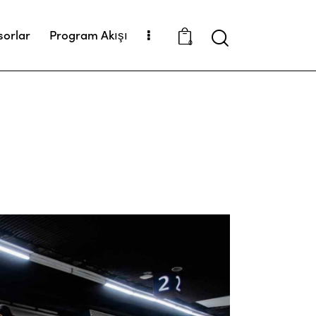
sorlar
Program Akışı
Search
0