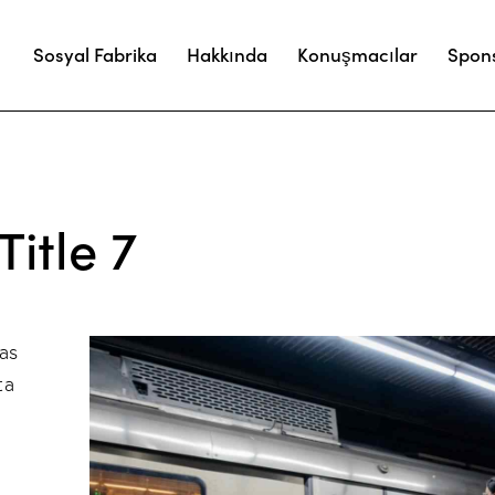
Sosyal Fabrika
Hakkında
Konuşmacılar
Spon
itle 7
as
ta