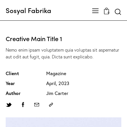
Sosyal Fabrika
Searc
0
Creative Main Title 1
Nemo enim ipsam voluptatem quia voluptas sit aspernatur
aut odit aut fugit, quia. Dicta sunt explicabo.
Client
Magazine
Year
April, 2023
Author
Jim Carter
Twitter-
Facebook
Share-
Copy
new
email
URL
to
clipboard