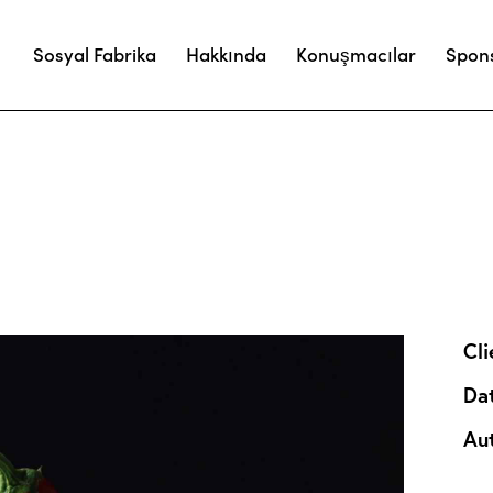
Sosyal Fabrika
Hakkında
Konuşmacılar
Spon
Cli
Da
Au