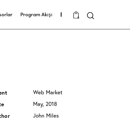
sorlar
Program Akışı
Search
0
ent
Web Market
te
May, 2018
thor
John Miles