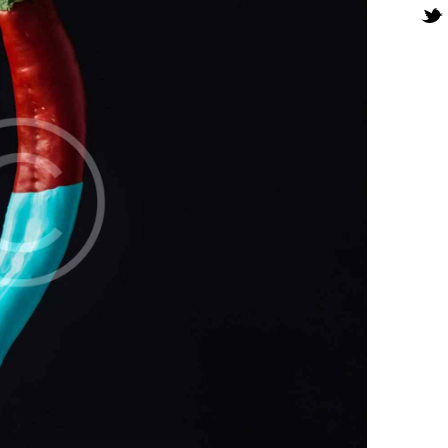
Twi
ne