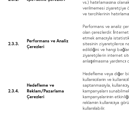
vs.) hatırlamasına olanak 
verilmemesi ziyaretçiye ö
ve tercihlerinin hatırlama
Performans ve analiz çere
olan çerezlerdir. İnternet
etmek amacıyla istatistik
Performans ve Analiz
2.3.3.
sitesinin ziyaretçilerce n
Çerezleri
edildiğini ve hangi bağlant
ziyaretçilerin internet sit
anlaşılmasına yardımcı o
Hedefleme veya diğer bir
kullanıcıların ve kullanıcı
Hedefleme ve
saptanmasıyla, kullanıcı
2.3.4.
Reklam/Pazarlama
kampanyaları sunabilmek,
Çerezleri
kampanyalarının etkinliği
reklamın kullanıcıya gör
kullanılabilir.