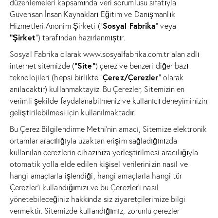
düzenlemeleri kapsamında veri sorumlusu sıfatıyla
Güvensan İnsan Kaynakları Eğitim ve Danışmanlık
Sosyal Fabrika
Hizmetleri Anonim Şirketi (“
” veya
“Şirket
”) tarafından hazırlanmıştır.
Sosyal Fabrika olarak
www.sosyalfabrika.com.tr
alan adlı
“Site”
internet sitemizde (
) çerez ve benzeri diğer bazı
Çerez/Çerezler
teknolojileri (hepsi birlikte “
” olarak
anılacaktır) kullanmaktayız. Bu Çerezler, Sitemizin en
verimli şekilde faydalanabilmeniz ve kullanıcı deneyiminizin
geliştirilebilmesi için kullanılmaktadır.
Bu Çerez Bilgilendirme Metni’nin amacı, Sitemize elektronik
ortamlar aracılığıyla uzaktan erişim sağladığınızda
kullanılan çerezlerin cihazınıza yerleştirilmesi aracılığıyla
otomatik yolla elde edilen kişisel verilerinizin nasıl ve
hangi amaçlarla işlendiği, hangi amaçlarla hangi tür
Çerezler’i kullandığımızı ve bu Çerezler’i nasıl
yönetebileceğiniz hakkında siz ziyaretçilerimize bilgi
vermektir. Sitemizde kullandığımız, zorunlu çerezler