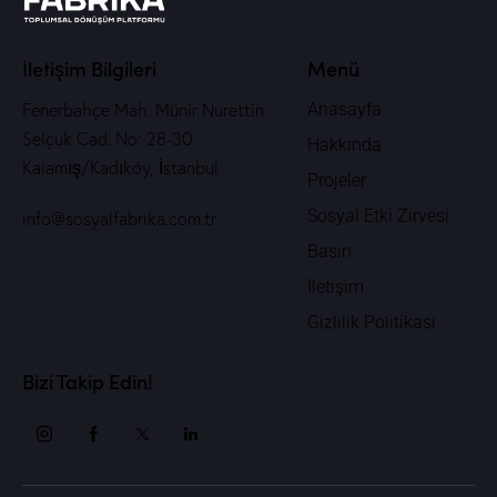
İletişim Bilgileri
Menü
Fenerbahçe Mah. Münir Nurettin
Anasayfa
Selçuk Cad. No: 28-30
Hakkında
Kalamış/Kadıköy, İstanbul
Projeler
Sosyal Etki Zirvesi
info@sosyalfabrika.com.tr
Basın
İletişim
Gizlilik Politikası
Bizi Takip Edin!