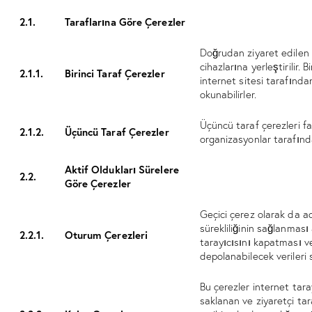
2.1.
Taraflarına Göre Çerezler
Doğrudan ziyaret edilen i
cihazlarına yerleştirilir.
2.1.1.
Birinci Taraf Çerezler
internet sitesi tarafınd
okunabilirler.
Üçüncü taraf çerezleri far
2.1.2.
Üçüncü Taraf Çerezler
organizasyonlar tarafınd
Aktif Oldukları Sürelere
2.2.
Göre Çerezler
Geçici çerez olarak da a
sürekliliğinin sağlanması 
2.2.1.
Oturum Çerezleri
tarayıcısını kapatması 
depolanabilecek verileri 
Bu çerezler internet taray
saklanan ve ziyaretçi ta