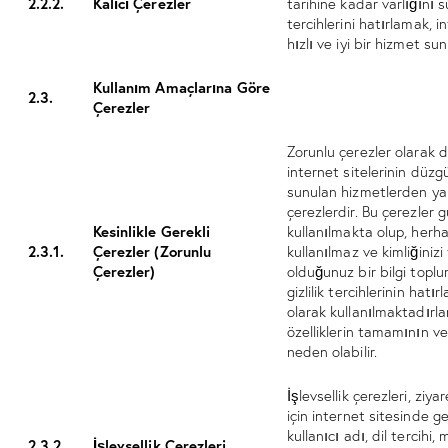
2.2.2.
Kalıcı Çerezler
tarihine kadar varlığını s
tercihlerini hatırlamak, i
hızlı ve iyi bir hizmet su
Kullanım Amaçlarına Göre
2.3.
Çerezler
Zorunlu çerezler olarak da
internet sitelerinin düzgü
sunulan hizmetlerden yar
çerezlerdir. Bu çerezler 
Kesinlikle Gerekli
kullanılmakta olup, her
2.3.1.
Çerezler (Zorunlu
kullanılmaz ve kimliğini
Çerezler)
olduğunuz bir bilgi topl
gizlilik tercihlerinin hatı
olarak kullanılmaktadırla
özelliklerin tamamının v
neden olabilir.
İşlevsellik çerezleri, ziya
için internet sitesinde g
kullanıcı adı, dil tercih
2.3.2.
İşlevsellik Çerezleri